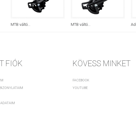
MTB váltó...
MTB váltó...
Ada
T FIÓK
KÖVESS MINKET
IM
FACEBOOK
 BIZONYLATAIM
YOUTUBE
 ADATAIM