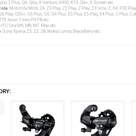
ylus 2 Plus, Q6, Q6α, X Venture, X400, K10, G6+, X Screen.etc.
rola
: Motorola Moto Z4, Z3 Play, Z2 Play, Z Play, Z Force, Z, X4, P30 Pla
G6 Play, G5S+, G5 Plus, G5, G4 Plus, E5 Plus, E5 Play, E4 Plus, C Plus, C.e
 ZTE Axon 7 mini P9 P8.etc.
 HTC One M9, M8, M7, Max.etc.
b
: Sony Xperia Z3, Z2, Z8; Nokia Lumia; BlackBerry.etc.
ORY: