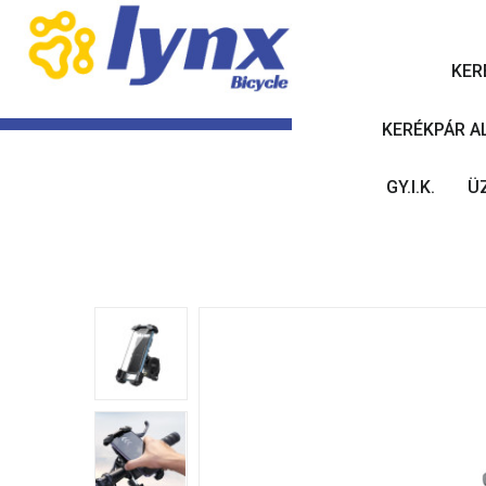
KER
KERÉKPÁR A
GY.I.K.
Ü