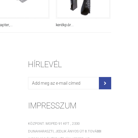
pter,...
kerékpár...
kerékpár...
HÍRLEVÉL
IMPRESSZUM
KÖZPONT: MOPED 91 KFT , 2330
DUNAHARASZTI, JEDLIK ÁNYOS ÚT 8.TOVÁBBI