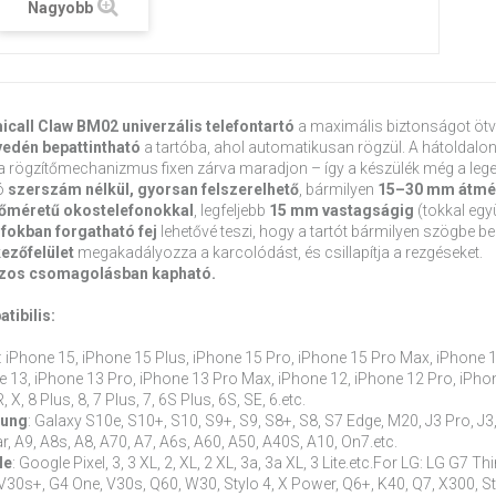
Nagyobb
icall Claw BM02 univerzális telefontartó
a maximális biztonságot ötvö
edén bepattintható
a tartóba, ahol automatikusan rögzül. A hátoldalon
a rögzítőmechanizmus fixen zárva maradjon – így a készülék még a lege
tó
szerszám nélkül, gyorsan felszerelhető
, bármilyen
15–30 mm átmé
zőméretű okostelefonokkal
, legfeljebb
15 mm vastagságig
(tokkal együ
 fokban forgatható fej
lehetővé teszi, hogy a tartót bármilyen szögbe beá
kezőfelület
megakadályozza a karcolódást, és csillapítja a rezgéseket.
zos csomagolásban kapható.
tibilis:
: iPhone 15, iPhone 15 Plus, iPhone 15 Pro, iPhone 15 Pro Max, iPhone 
e 13, iPhone 13 Pro, iPhone 13 Pro Max, iPhone 12, iPhone 12 Pro, iPho
, X, 8 Plus, 8, 7 Plus, 7, 6S Plus, 6S, SE, 6.etc.
ung
: Galaxy S10e, S10+, S10, S9+, S9, S8+, S8, S7 Edge, M20, J3 Pro, J3,
r, A9, A8s, A8, A70, A7, A6s, A60, A50, A40S, A10, On7.etc.
le
: Google Pixel, 3, 3 XL, 2, XL, 2 XL, 3a, 3a XL, 3 Lite.etc.For LG: LG G7
30s+, G4 One, V30s, Q60, W30, Stylo 4, X Power, Q6+, K40, Q7, X300, Styl