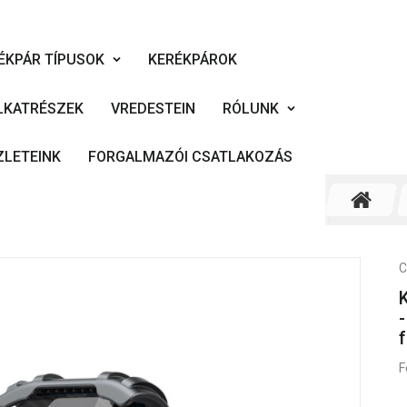
ÉKPÁR TÍPUSOK
KERÉKPÁROK
LKATRÉSZEK
VREDESTEIN
RÓLUNK
ZLETEINK
FORGALMAZÓI CSATLAKOZÁS
C
K
-
F