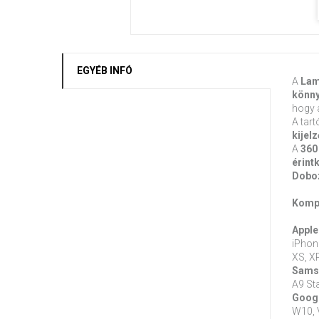
EGYÉB INFÓ
A
Lam
könny
hogy 
A tar
kijel
A
360
érint
Dobo
Kompa
Apple
iPhon
XS, XR
Sams
A9 Sta
Goog
W10, V