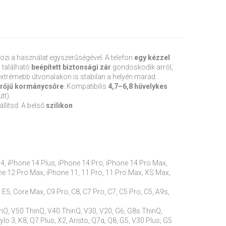
zi a használat egyszerűségével. A telefon
egy kézzel
 található
beépített biztonsági zár
gondoskodik arról,
xtrémebb útvonalakon is stabilan a helyén marad.
rőjű kormánycsőre
. Kompatibilis
4,7–6,8 hüvelykes
tt).
llítsd. A belső
szilikon
14, iPhone 14 Plus, iPhone 14 Pro, iPhone 14 Pro Max,
ne 12 Pro Max, iPhone 11, 11 Pro, 11 Pro Max, XS Max,
 E5, Core Max, C9 Pro, C8, C7 Pro, C7, C5 Pro, C5, A9s,
 ThinQ, V50 ThinQ, V40 ThinQ, V30, V20, G6, G8s ThinQ,
o 3, K8, Q7 Plus, X2, Aristo, Q7α, Q8, G5, V30 Plus, G5