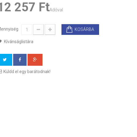
12 257 Ft‎
Adóval
ennyiség
KOSÁRBA
Kívánságlistára
Küldd el egy barátodnak!