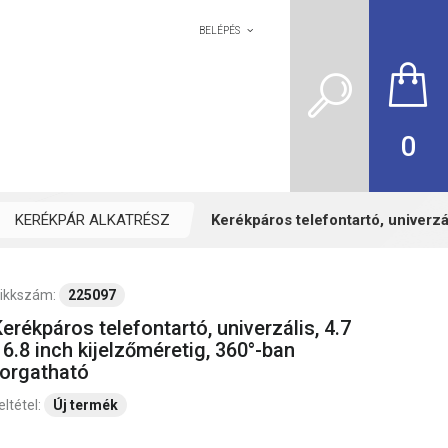
BELÉPÉS
0
KERÉKPÁR ALKATRÉSZ
Kerékpáros telefontartó, univerzál
ikkszám:
225097
erékpáros telefontartó, univerzális, 4.7
 6.8 inch kijelzőméretig, 360°-ban
forgatható
eltétel:
Új termék