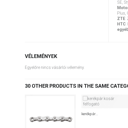
SE, St
Moto
Plus, 
ZTE
:
HTC
:
egyé
VÉLEMÉNYEK
Egyelőre nincs vásárlói vélemény.
30 OTHER PRODUCTS IN THE SAME CATEG
kerékpár...