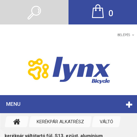
0
BELÉPÉS
MENU
KERÉKPÁR ALKATRÉSZ
VÁLTÓ
kerékpár váltótartó fül, S13, ezüst, alumínium