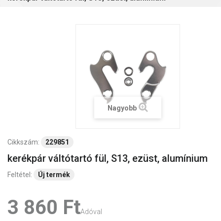
Nagyobb
Cikkszám:
229851
kerékpár váltótartó fül, S13, ezüst, alumínium
Feltétel:
Új termék
3 860 Ft‎
Adóval