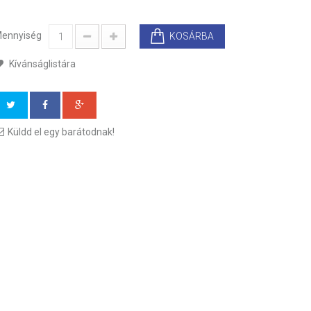
ennyiség
KOSÁRBA
Kívánságlistára
Küldd el egy barátodnak!