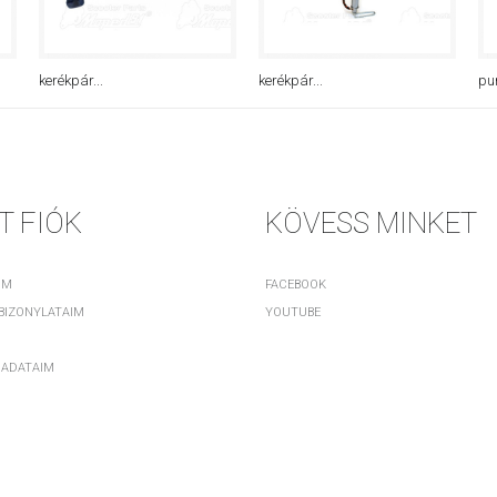
kerékpár...
kerékpár...
pu
T FIÓK
KÖVESS MINKET
IM
FACEBOOK
 BIZONYLATAIM
YOUTUBE
 ADATAIM