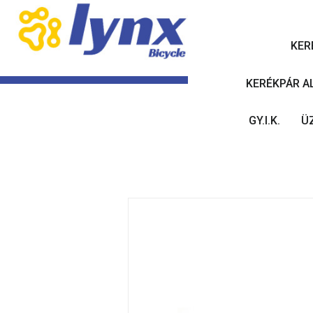
KER
KERÉKPÁR A
GY.I.K.
Ü