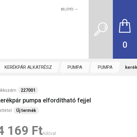
BELÉPÉS
0
KERÉKPÁR ALKATRÉSZ
PUMPA
PUMPA
kerék
ikkszám:
227001
kerékpár pumpa elfordítható fejjel
eltétel:
Új termék
4 169 Ft‎
Adóval