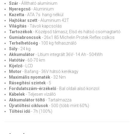
Szár
- Állítható alumínium
Nyeregcső
- Aluminium
Kazetta
- ATA 7s hang nélkül
Hajtókar szett
- Aluminium 42T
Világítás
- Távoli kapcsolás
Tartozékok
- Középső támasz, Első és hátsó csomagtartó
Gumiabroncsok
- 26x1.85 Michelin Protek Reflex csíkos
Terhelhetőség
- 100 kg felhasználó
Súly
- 24 kg
Akkumulátor
- Lítium integrált 36V- 14 Ah - 504Wh
Hatótáv
- 60-70 km
Kijelző
- LCD
Motor
- Bafang - 36V hátsó kerékagy
Maximális nyomaték
- 32 Nm
Rásegítési szintek
- 5
Fordulatszám-érzékelő
- Bal oldali alsó konzol
Kábelek
- Teljesen vízálló
Akkumulátor töltő
- Tartalmazza
Újratöltési ciklusok
- 500 (több mint 60%)
Töltési idő
- 7h (100%)