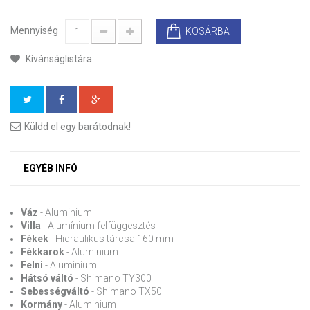
Mennyiség
KOSÁRBA
Kívánságlistára
Küldd el egy barátodnak!
EGYÉB INFÓ
Váz
- Aluminium
Villa
- Alumínium felfüggesztés
Fékek
- Hidraulikus tárcsa 160 mm
Fékkarok
- Aluminium
Felni
- Aluminium
Hátsó váltó
- Shimano TY300
Sebességváltó
- Shimano TX50
Kormány
- Aluminium