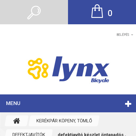
0
BELÉPÉS
MENU
KERÉKPÁR KÖPENY, TÖMLŐ
DEFEKTJAVÍTÓK
defektjavító készlet öntapadós ,