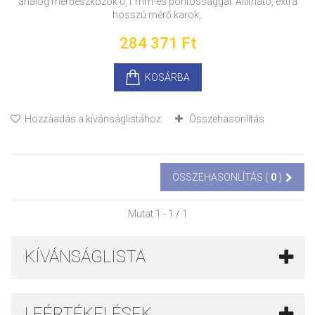
analóg mérőeszközök 0,1 mm-es pontossággal. Állítható, extra
hosszú mérő karok,.
284 371 Ft‎
KOSÁRBA
Hozzáadás a kívánságlistához
Összehasonlítás
ÖSSZEHASONLÍTÁS (
0
)
Mutat 1 - 1 / 1
KÍVÁNSÁGLISTA
LEÉRTÉKELÉSEK