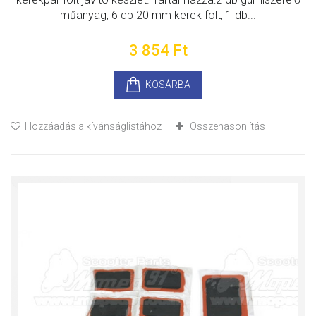
műanyag, 6 db 20 mm kerek folt, 1 db...
3 854 Ft‎
KOSÁRBA
Hozzáadás a kívánságlistához
Összehasonlítás