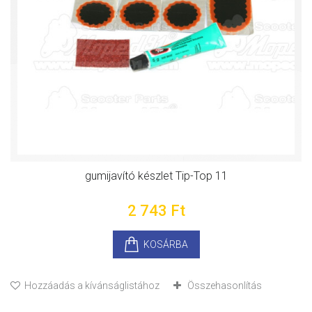
gumijavító készlet Tip-Top 11
2 743 Ft‎
KOSÁRBA
Hozzáadás a kívánságlistához
Összehasonlítás