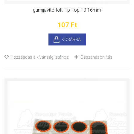
gumijavító folt Tip-Top F0 16mm
107 Ft‎
KOSÁRBA
Hozzáadás a kívánságlistához
Összehasonlítás