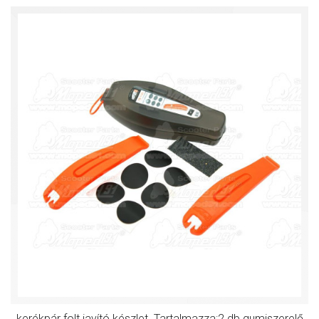
kerékpár folt javító készlet. Tartalmazza:2 db gumiszerelő