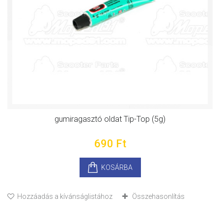
gumiragasztó oldat Tip-Top (5g)
690 Ft‎
KOSÁRBA
Hozzáadás a kívánságlistához
Összehasonlítás