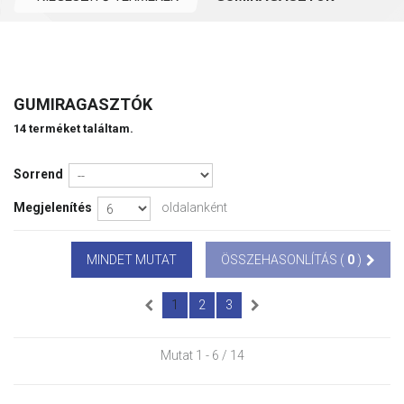
GUMIRAGASZTÓK
14 terméket találtam.
Sorrend
Megjelenítés
oldalanként
MINDET MUTAT
ÖSSZEHASONLÍTÁS (
0
)
1
2
3
Mutat 1 - 6 / 14